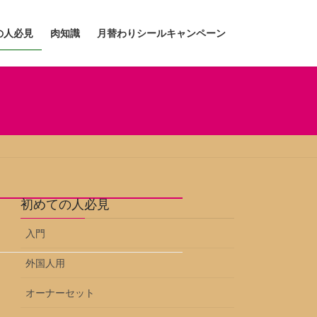
の人必見
肉知識
月替わりシールキャンペーン
初めての人必見
入門
外国人用
オーナーセット