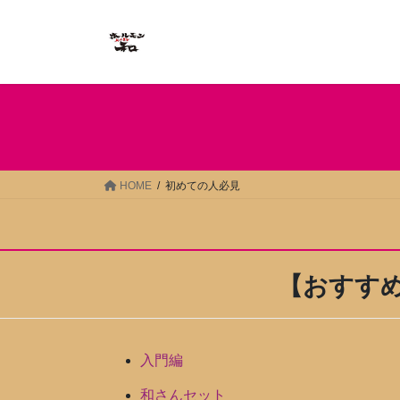
コ
ナ
ン
ビ
テ
ゲ
ン
ー
ツ
シ
へ
ョ
ス
ン
キ
に
ッ
移
HOME
初めての人必見
プ
動
【おすす
入門編
和さんセット