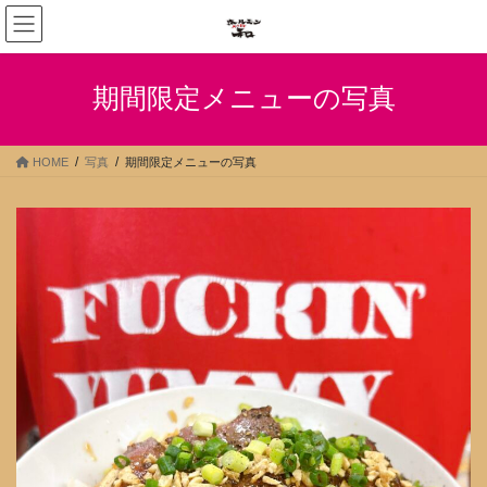
コ
ナ
ン
ビ
テ
ゲ
ン
ー
期間限定メニューの写真
ツ
シ
へ
ョ
ス
ン
HOME
写真
期間限定メニューの写真
キ
に
ッ
移
プ
動