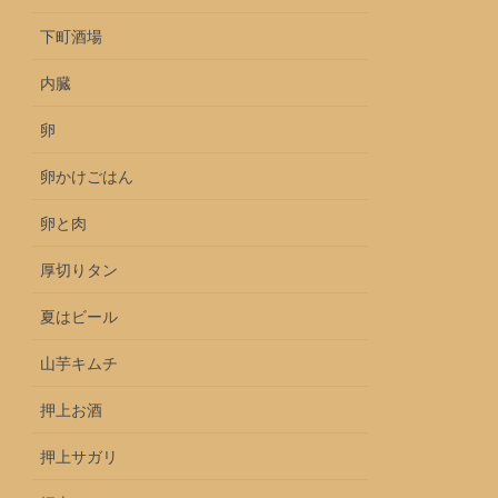
下町酒場
内臓
卵
卵かけごはん
卵と肉
厚切りタン
夏はビール
山芋キムチ
押上お酒
押上サガリ