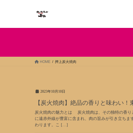
コ
ナ
ン
ビ
テ
ゲ
ン
ー
ツ
シ
へ
ョ
ス
ン
キ
に
ッ
移
HOME
押上炭火焼肉
プ
動
2023年10月10日
【炭火焼肉】絶品の香りと味わい！
炭火焼肉の魅力とは 炭火焼肉は、その独特の香り
に遠赤外線が豊富に含まれ、肉の旨みが引き立ちま
わります。こ […]