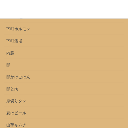
上ミノとセンマイ
上ミノ魅力
下町ホルモン
下町酒場
内臓
卵
卵かけごはん
卵と肉
厚切りタン
夏はビール
山芋キムチ