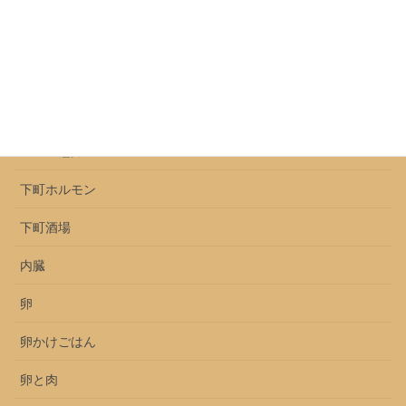
ロース
上ミノ
上ミノとセンマイ
上ミノ魅力
下町ホルモン
下町酒場
内臓
卵
卵かけごはん
卵と肉