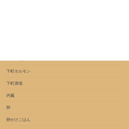
レモン牛タン
ロース
上ミノ
上ミノとセンマイ
上ミノ魅力
下町ホルモン
下町酒場
内臓
卵
卵かけごはん