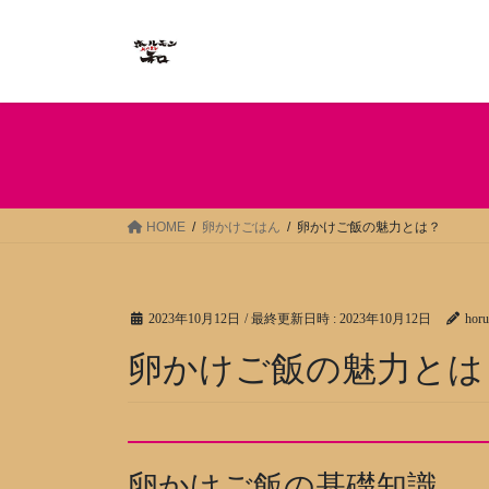
コ
ナ
ン
ビ
テ
ゲ
ン
ー
ツ
シ
へ
ョ
ス
ン
キ
に
ッ
移
HOME
卵かけごはん
卵かけご飯の魅力とは？
プ
動
2023年10月12日
/ 最終更新日時 :
2023年10月12日
hor
卵かけご飯の魅力とは
卵かけご飯の基礎知識