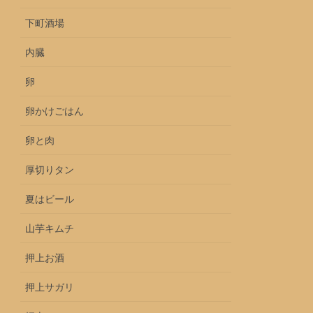
下町酒場
内臓
卵
卵かけごはん
卵と肉
厚切りタン
夏はビール
山芋キムチ
押上お酒
押上サガリ