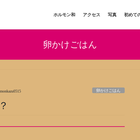
ホルモン和
アクセス
写真
初めて
卵かけごはん
卵かけごはん
umonkazu0515
？