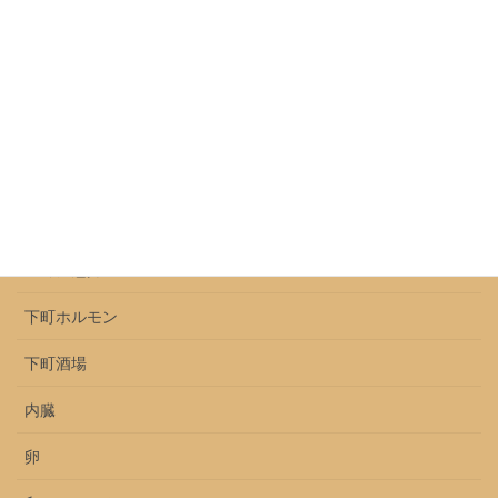
レモンサワー
レモン牛タン
ロース
上ミノ
上ミノとセンマイ
上ミノ魅力
下町ホルモン
下町酒場
内臓
卵